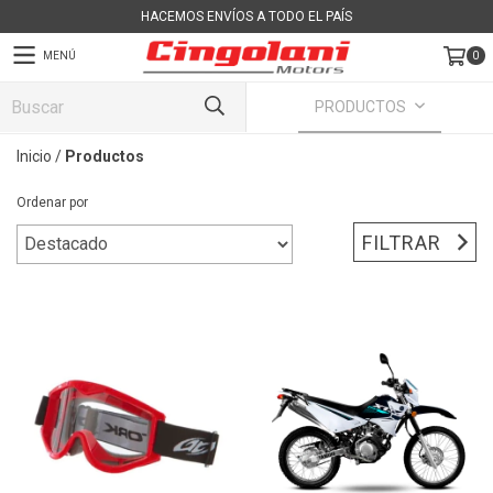
HACEMOS ENVÍOS A TODO EL PAÍS
MENÚ
0
PRODUCTOS
Inicio
/
Productos
Ordenar por
FILTRAR