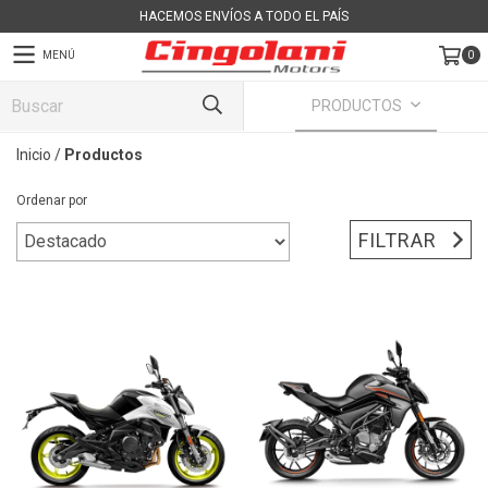
HACEMOS ENVÍOS A TODO EL PAÍS
MENÚ
0
PRODUCTOS
Inicio
/
Productos
Ordenar por
FILTRAR