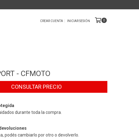
0
CREAR CUENTA
INICIAR SESIÓN
PORT - CFMOTO
tegida
uidados durante toda la compra.
devoluciones
ta, podés cambiarlo por otro o devolverlo.