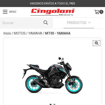
HACEMOS ENVÍOS A TODO EL PAÍS
MENÚ
0
PRODUCTOS
Inicio
/
MOTOS
/
YAMAHA
/
MT03 - YAMAHA