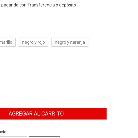
o
pagando con Transferencia o depósito
PAGO
marillo
negro y rojo
negro y naranja
CP:
CAMBIAR CP
nvío