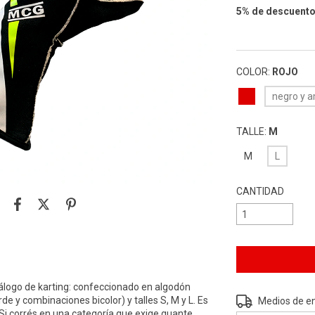
5% de descuent
VER MEDIOS DE 
COLOR:
ROJO
negro y a
TALLE:
M
M
L
CANTIDAD
álogo de karting: confeccionado en algodón
Entregas para el 
rde y combinaciones bicolor) y talles S, M y L. Es
Medios de e
 Si corrés en una categoría que exige guante