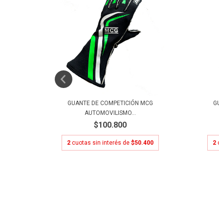
MCG
GUANTE DE COMPETICIÓN MCG
G
AUTOMOVILISMO...
$100.800
400
2
cuotas sin interés de
$50.400
2