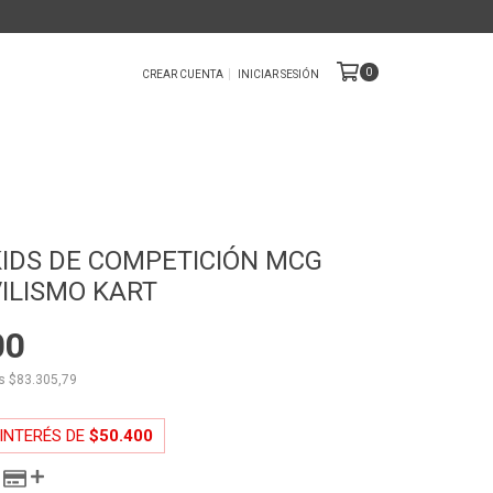
0
CREAR CUENTA
INICIAR SESIÓN
IDS DE COMPETICIÓN MCG
ILISMO KART
00
os
$83.305,79
 INTERÉS DE
$50.400