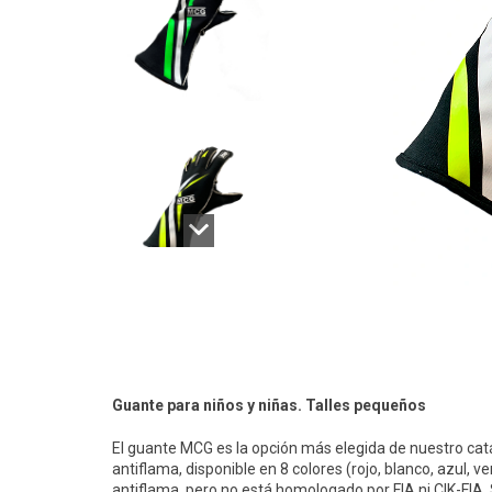
Guante para niños y niñas. Talles pequeños
El guante MCG es la opción más elegida de nuestro cat
antiflama, disponible en 8 colores (rojo, blanco, azul, ve
antiflama, pero no está homologado por FIA ni CIK-FIA.