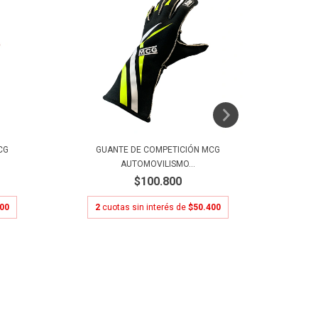
CG
GUANTE DE COMPETICIÓN MCG
GU
AUTOMOVILISMO...
$100.800
400
2
cuotas sin interés de
$50.400
2
c