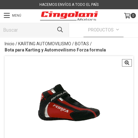
HACEMOS ENVÍOS A TODO EL PAÍS
MENÚ
0
PRODUCTOS
Inicio
/
KARTING AUTOMOVILISMO
/
BOTAS
/
Bota para Karting y Automovilismo Forza formula